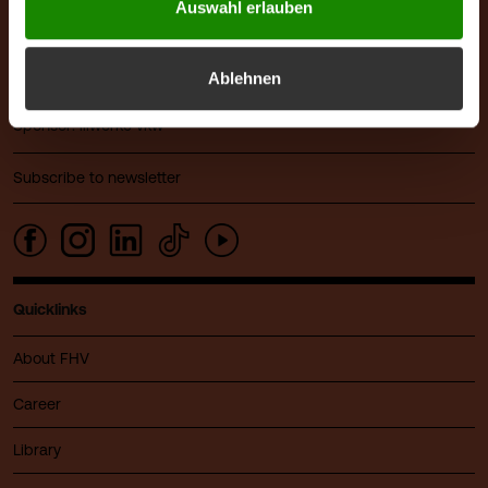
Auswahl erlauben
6850 Dornbirn
Austria
+43 5572 792
Ablehnen
info@fhv.at
Sponsor: illwerke vkw
Subscribe to newsletter
Quicklinks
About FHV
Career
Library