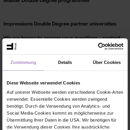
Master Double Degree programmes
Impressions Double Degree partner universities
We are happy to answer your questions - contact
us!
Opening h
ours:
Zustimmung
Details
Über Cookies
Monday to Friday:
09:00 - 12:00 PM
Diese Webseite verwendet Cookies
Wednesday & Thursday:
01:30 - 04:00 PM
Auf unserer Webseite werden verschiedene Cookie-Arten
verwendet. Essentielle Cookies werden zwingend
In an emergency we are also available outside these service
benötigt. Durch die Verwendung von Analytics- und
hours.
Social Media-Cookies kommt es möglicherweise zur
Übermittlung Ihrer Daten in die USA. Wir benötigen für
die Verwendung dieser Cookies Ihre ausdrückliche