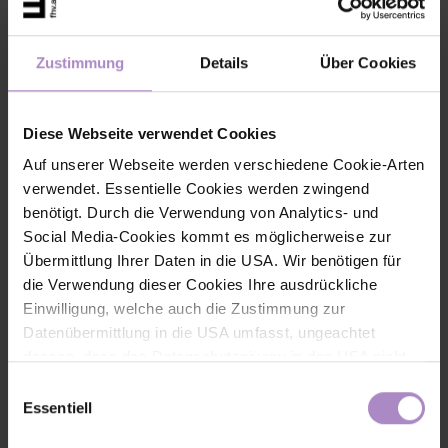
Zustimmung
Details
Über Cookies
Diese Webseite verwendet Cookies
Auf unserer Webseite werden verschiedene Cookie-Arten
verwendet. Essentielle Cookies werden zwingend
Get out together, grow together
Getting people moving and
benötigt. Durch die Verwendung von Analytics- und
bringing them together - that’s the idea behind RAUS Collective.
Social Media-Cookies kommt es möglicherweise zur
In this interview, FHV students Teresa Hezel and Katharina Nitsch
explain how their idea grew into a community, what role the FHV
Übermittlung Ihrer Daten in die USA. Wir benötigen für
played in the process, and why genuine connections are more
die Verwendung dieser Cookies Ihre ausdrückliche
important than peak athletic performance.
Einwilligung, welche auch die Zustimmung zur
#fhv latest
Datenübermittlung in die USA umfasst, ungeachtet
#economy
dessen, dass das Datenschutzniveau in den USA nicht
#startupvorarlberg
jenem in der EU entspricht und dies Beeinträchtigungen
Einwilligungsauswahl
für die Rechte und Freiheiten der betroffenen Personen
Essentiell
nach sich ziehen kann. Die Einwilligung erteilen Sie