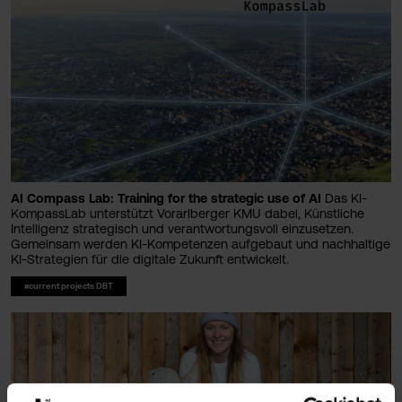
AI Compass Lab: Training for the strategic use of AI
Das KI-
KompassLab unterstützt Vorarlberger KMU dabei, Künstliche
Intelligenz strategisch und verantwortungsvoll einzusetzen.
Gemeinsam werden KI-Kompetenzen aufgebaut und nachhaltige
KI-Strategien für die digitale Zukunft entwickelt.
#current projects DBT