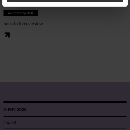
sporting events.
#current projects BI
back to the overview
© FHV 2026
Imprint