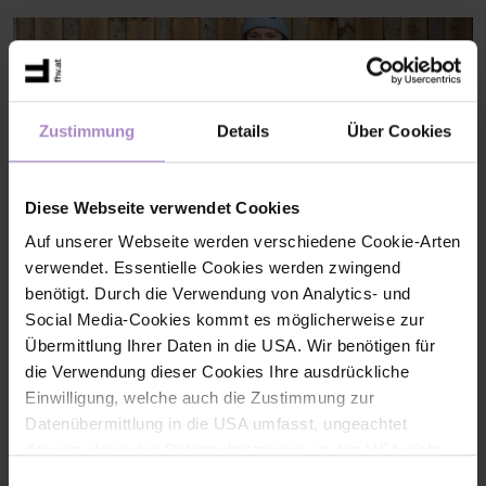
Zustimmung
Details
Über Cookies
Diese Webseite verwendet Cookies
Auf unserer Webseite werden verschiedene Cookie-Arten
verwendet. Essentielle Cookies werden zwingend
benötigt. Durch die Verwendung von Analytics- und
Social Media-Cookies kommt es möglicherweise zur
Übermittlung Ihrer Daten in die USA. Wir benötigen für
Get out together, grow together
Getting people moving and
bringing them together - that’s the idea behind RAUS Collective.
die Verwendung dieser Cookies Ihre ausdrückliche
In this interview, FHV students Teresa Hezel and Katharina Nitsch
Einwilligung, welche auch die Zustimmung zur
explain how their idea grew into a community, what role the FHV
played in the process, and why genuine connections are more
Datenübermittlung in die USA umfasst, ungeachtet
important than peak athletic performance.
dessen, dass das Datenschutzniveau in den USA nicht
#fhv latest
jenem in der EU entspricht und dies Beeinträchtigungen
Einwilligungsauswahl