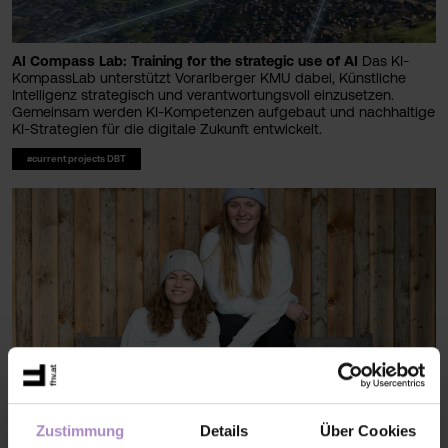
AI Compass Lab: Training for the strategic use of AI
Das KI-
KompassLab unterstützt Vorarlberger KMU dabei, Künstliche
Intelligenz strategisch und verantwortungsvoll einzusetzen.
Gemeinsam werden KI-Kompetenzen aufgebaut und nachhaltige
KI-Strategien für die digitale Zukunft entwickelt.
#current projects DBT
Zustimmung
Details
Über Cookies