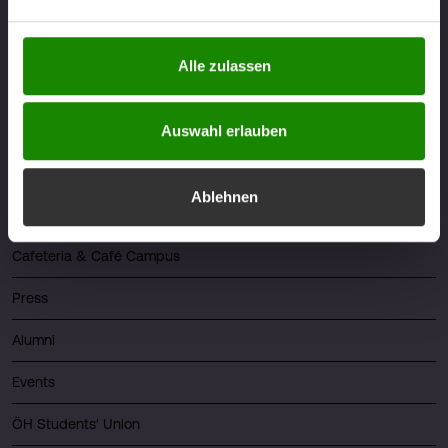
berührt. Weitere Informationen zum Datenschutz finden
Sie unter
https://www.fhv.at/datenschutz
Alle zulassen
Quicklinks
About FHV
Auswahl erlauben
Career
Ablehnen
Library
Cafeteria & Café Campus
Press
Alumni
Events
ÖH Students' Union