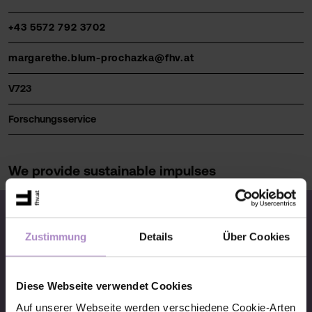
+43 5572 792 3702
margarethe.blum-prochazka@fhv.at
V723
Forschungsservice
We provide sustainable impulses
Zustimmung
Details
Über Cookies
© FHV 2026
Diese Webseite verwendet Cookies
Imprint
Auf unserer Webseite werden verschiedene Cookie-Arten