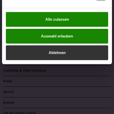
berührt. Weitere Informationen zum Datenschutz finden
Sie unter
https://www.fhv.at/datenschutz
Alle zulassen
Quicklinks
Auswahl erlauben
About FHV
Career
Ablehnen
Library
Cafeteria & Café Campus
Press
Alumni
Events
ÖH Students' Union