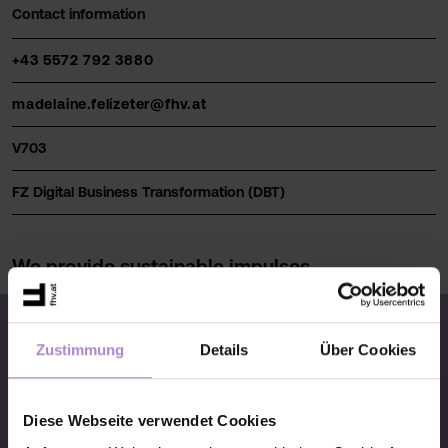
Contact information
+43 5572 792 3880
madelaine.felizeter@fhv.at
V703
FZ Digital Business Transformation (DBT)
We provide sustainable impulses
Zustimmung
Details
Über Cookies
© FHV 2026
Diese Webseite verwendet Cookies
Imprint