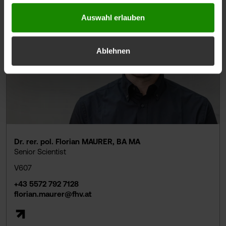
Auswahl erlauben
Ablehnen
Dr. rer. pol. Florian MAURER, BA MA
Senior Scientist
V607
+43 5572 792 7128
florian.maurer@fhv.at