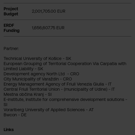
Project
2,001,705.00 EUR
Budget
ERDF
1,656,607.75 EUR
Funding
Partner:
Technical University of Košice - SK
European Grouping of Territorial Cooperation Via Carpatia with
Limited Liability - SK
Development agency North Ltd - CRO
City Municipality of Varaždin - CRO
Energy Management Agency of Friuli Venezia Giulia - IT
Central Friuli Territorial Union - (municipality of Udine) - IT
Mestna občina Kranj - SI
E-institute, Institute for comprehensive development solutions -
SI
Vorarlberg University of Applied Sciences - AT
Bwcon - DE
Links